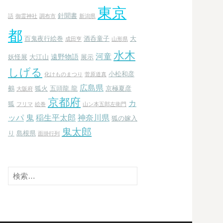
東京
針聞書
語
御霊神社
調布市
新潟県
都
百鬼夜行絵巻
酒呑童子
大
成田亨
山形県
水木
河童
遠野物語
妖怪展
大江山
展示
しげる
小松和彦
化けものまつり
菅原道真
広島県
鵺
狐火
五頭龍.龍
京極夏彦
大阪府
京都府
カ
狐
フリマ
絵巻
山ン本五郎左衛門
ッパ
鬼
稲生平太郎
神奈川県
狐の嫁入
鬼太郎
り
島根県
面掛行列
検
索: