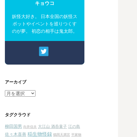
キョウコ
妖怪大好き。 日本全国の妖怪ス
ポットやイベントを巡りつくす
のが夢。 初恋の相手は鬼太郎。
アーカイブ
ア
ー
カ
イ
タグクラウド
ブ
柳田国男
大江山 酒呑童子
江の島
向井信夫
稲生物怪録
佐々木喜善
鶴岡天満宮
平家物