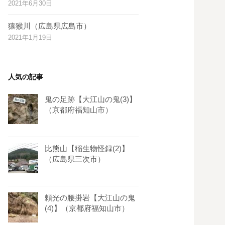
2021年6月30日
s
t
猿猴川（広島県広島市）
2021年1月19日
人気の記事
鬼の足跡【大江山の鬼(3)】
（京都府福知山市）
比熊山【稲生物怪録(2)】
（広島県三次市）
頼光の腰掛岩【大江山の鬼
(4)】（京都府福知山市）