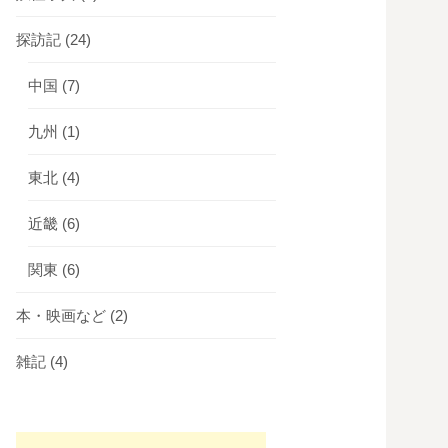
探訪記
(24)
中国
(7)
九州
(1)
東北
(4)
近畿
(6)
関東
(6)
本・映画など
(2)
雑記
(4)