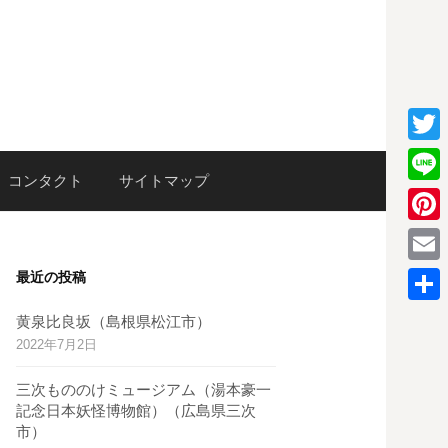
T
検
コンタクト
サイトマップ
w
L
i
i
P
索:
t
n
i
E
最近の投稿
t
e
n
m
e
共
黄泉比良坂（島根県松江市）
t
a
2022年7月2日
r
有
e
i
三次もののけミュージアム（湯本豪一
r
l
記念日本妖怪博物館）（広島県三次
e
市）