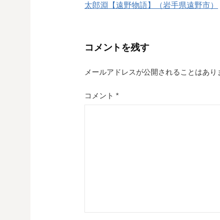
太郎淵【遠野物語】（岩手県遠野市）
稿
ナ
コメントを残す
ビ
ゲ
メールアドレスが公開されることはあり
ー
コメント
*
シ
ョ
ン