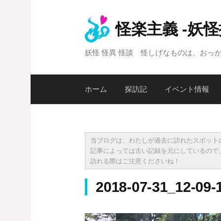
コ
ン
怪楽主義 -妖
テ
ン
妖怪 怪異 怪談 怪しげなものは、おっ
ツ
へ
ス
ホーム
探訪記
イベント情報
キ
ッ
プ
当ブログは、わたしが過去に訪れたスポット
記事によっては古い記録を元にしているので
訪れる際はご注意くださいね！
2018-07-31_12-09-