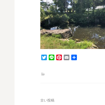
T
L
P
E
共
w
i
i
m
有
i
n
n
a
t
e
t
i
t
e
l
e
r
r
e
s
投
古い投稿
t