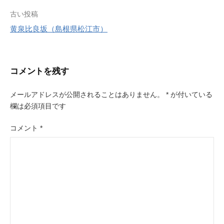
s
投
古い投稿
t
黄泉比良坂（島根県松江市）
稿
ナ
ビ
コメントを残す
ゲ
メールアドレスが公開されることはありません。
*
が付いている
ー
欄は必須項目です
シ
コメント
*
ョ
ン