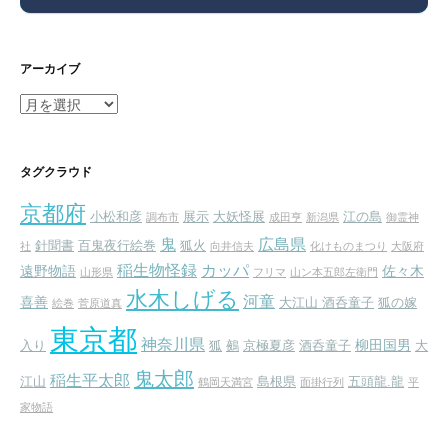
アーカイブ
ア
ー
カ
イ
タグクラウド
ブ
京都府
小松和彦
展示
大妖怪展
江の島
調布市
成田亨
新潟県
御霊神
鬼
広島県
針聞書
百鬼夜行絵巻
狐火
社
向井信夫
化けものまつり
大阪府
稲生物怪録
カッパ
遠野物語
佐々木
山形県
フリマ
山ン本五郎左衛門
水木しげる
河童
喜善
大江山 酒呑童子
狐の嫁
絵巻
菅原道真
東京都
神奈川県
柳田国男
入り
狐
鵺
京極夏彦
酒呑童子
大
鬼太郎
稲生平太郎
江山
島根県
五頭龍.龍
鶴岡天満宮
面掛行列
平
家物語