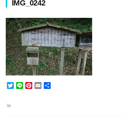
IMG_0242
T
L
P
E
共
w
i
i
m
有
i
n
n
a
t
e
t
i
t
e
l
e
r
r
e