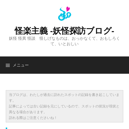
コ
ン
テ
ン
怪楽主義 -妖怪探訪ブログ-
ツ
妖怪 怪異 怪談 怪しげなものは、おっかなくて、おもしろく
へ
て、いとおしい
ス
キ
ッ
検
メニュー
プ
索:
当ブログは、わたしが過去に訪れたスポットの記録を書き起こしていま
す。
記事によっては古い記録を元にしているので、スポットの状況が現状と
異なる場合があります。
訪れる際はご注意くださいね！