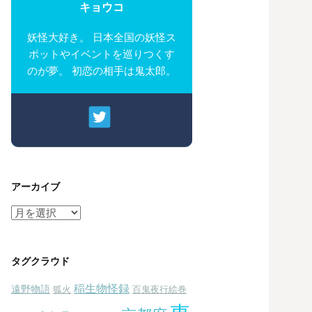
キョウコ
妖怪大好き。 日本全国の妖怪ス
ポットやイベントを巡りつくす
のが夢。 初恋の相手は鬼太郎。
アーカイブ
ア
ー
カ
イ
タグクラウド
ブ
稲生物怪録
遠野物語
狐火
百鬼夜行絵巻