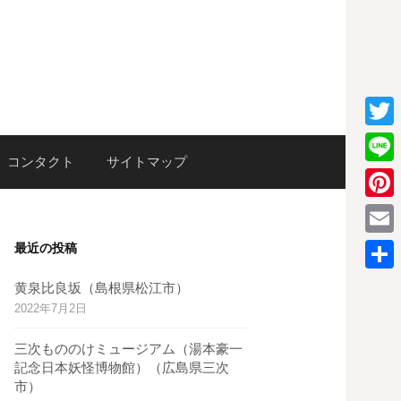
T
検
コンタクト
サイトマップ
w
L
i
i
P
索:
t
n
i
E
最近の投稿
t
e
n
m
e
共
黄泉比良坂（島根県松江市）
t
a
2022年7月2日
r
有
e
i
三次もののけミュージアム（湯本豪一
r
l
記念日本妖怪博物館）（広島県三次
e
市）