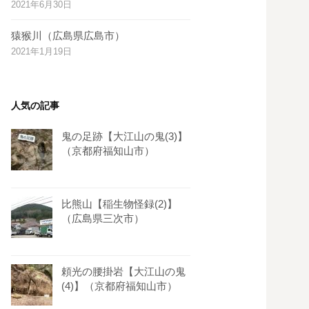
2021年6月30日
s
t
猿猴川（広島県広島市）
2021年1月19日
人気の記事
鬼の足跡【大江山の鬼(3)】
（京都府福知山市）
比熊山【稲生物怪録(2)】
（広島県三次市）
頼光の腰掛岩【大江山の鬼
(4)】（京都府福知山市）