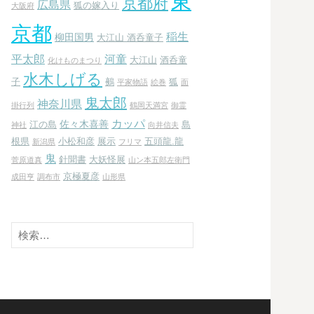
東
京都府
広島県
狐の嫁入り
大阪府
京都
稲生
柳田国男
大江山 酒呑童子
平太郎
河童
大江山
酒呑童
化けものまつり
水木しげる
子
鵺
狐
平家物語
絵巻
面
鬼太郎
神奈川県
掛行列
鶴岡天満宮
御霊
カッパ
佐々木喜善
江の島
島
神社
向井信夫
根県
小松和彦
展示
五頭龍.龍
新潟県
フリマ
鬼
針聞書
大妖怪展
菅原道真
山ン本五郎左衛門
京極夏彦
成田亨
調布市
山形県
検
索: