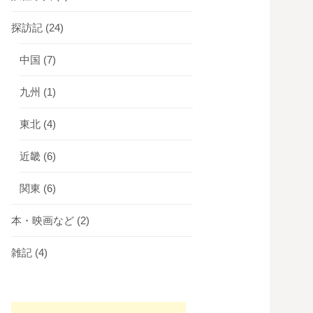
探訪記
(24)
中国
(7)
九州
(1)
東北
(4)
近畿
(6)
関東
(6)
本・映画など
(2)
雑記
(4)