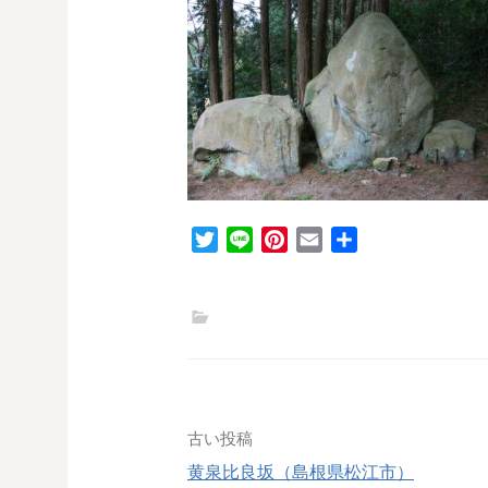
T
L
P
E
共
w
i
i
m
有
i
n
n
a
t
e
t
i
t
e
l
e
r
r
e
s
投
古い投稿
t
黄泉比良坂（島根県松江市）