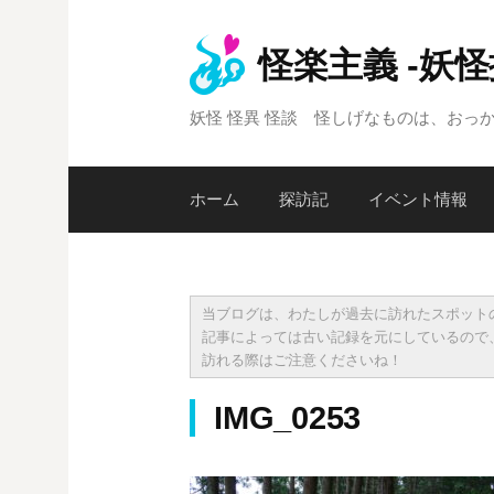
コ
ン
怪楽主義 -妖
テ
ン
妖怪 怪異 怪談 怪しげなものは、おっ
ツ
へ
ス
ホーム
探訪記
イベント情報
キ
ッ
プ
当ブログは、わたしが過去に訪れたスポット
記事によっては古い記録を元にしているので
訪れる際はご注意くださいね！
IMG_0253