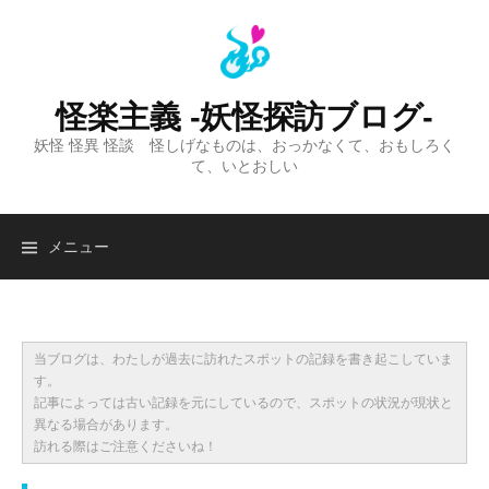
コ
ン
テ
ン
怪楽主義 -妖怪探訪ブログ-
ツ
妖怪 怪異 怪談 怪しげなものは、おっかなくて、おもしろく
へ
て、いとおしい
ス
キ
ッ
検
メニュー
プ
索:
当ブログは、わたしが過去に訪れたスポットの記録を書き起こしていま
す。
記事によっては古い記録を元にしているので、スポットの状況が現状と
異なる場合があります。
訪れる際はご注意くださいね！