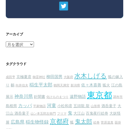
アーカイブ
ア
ー
カ
イ
タグクラウド
ブ
水木しげる
柳田国男
京極夏彦
狐の嫁入
成田亨
御霊神社
大阪府
稲生平太郎
佐々木喜善
り
鵺
狐火
江の島
向井信夫
鶴岡天満宮
新潟県
東京都
神奈川県
遠野物語
展示
針聞書
化けものまつり
調布市
カッパ
河童
島根県
小松和彦
五頭龍.龍
酒呑童子
大
平家物語
山形県
鬼
江山 酒呑童子
大江山
百鬼夜行絵巻
大妖怪
山ン本五郎左衛門
フリマ
京都府
鬼太郎
広島県
稲生物怪録
展
狐
絵巻
菅原道真
面掛