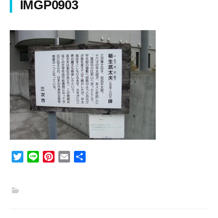
IMGP0903
T
L
P
E
共
w
i
i
m
有
i
n
n
a
t
e
t
i
t
e
l
e
r