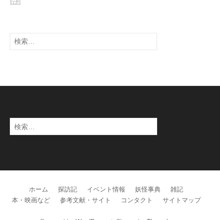
行列
検
索:
検
索:
ホーム
探訪記
イベント情報
妖怪事典
雑記
本・映画など
参考文献・サイト
コンタクト
サイトマップ