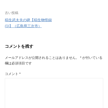
r
e
s
投
古い投稿
t
稲生武太夫の碑【稲生物怪録
稿
(1)】（広島県三次市）
ナ
ビ
コメントを残す
ゲ
ー
メールアドレスが公開されることはありません。
*
が付いている
欄は必須項目です
シ
ョ
コメント
*
ン