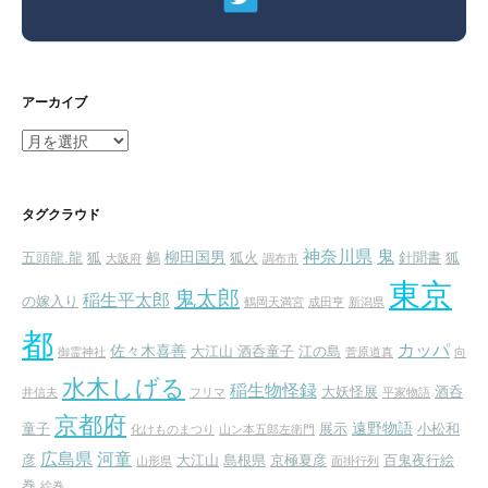
アーカイブ
ア
ー
カ
イ
タグクラウド
ブ
神奈川県
鬼
柳田国男
五頭龍.龍
狐
鵺
狐火
針聞書
狐
大阪府
調布市
東京
鬼太郎
稲生平太郎
の嫁入り
鶴岡天満宮
成田亨
新潟県
都
カッパ
佐々木喜善
大江山 酒呑童子
江の島
御霊神社
菅原道真
向
水木しげる
稲生物怪録
大妖怪展
酒呑
井信夫
フリマ
平家物語
京都府
遠野物語
童子
展示
小松和
化けものまつり
山ン本五郎左衛門
広島県
河童
彦
大江山
島根県
京極夏彦
百鬼夜行絵
山形県
面掛行列
巻
絵巻