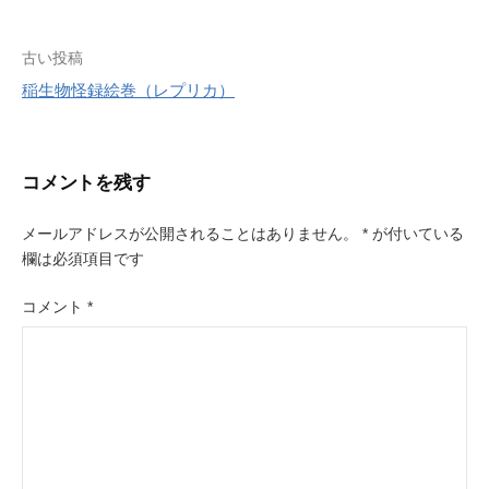
r
e
s
投
古い投稿
t
稲生物怪録絵巻（レプリカ）
稿
ナ
ビ
コメントを残す
ゲ
メールアドレスが公開されることはありません。
*
が付いている
ー
欄は必須項目です
シ
コメント
*
ョ
ン