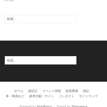
検
索:
検
索:
ホーム
探訪記
イベント情報
妖怪事典
雑記
本・映画など
参考文献・サイト
コンタクト
サイトマップ
Powered by
WordPress
|
Theme by
Themehaus