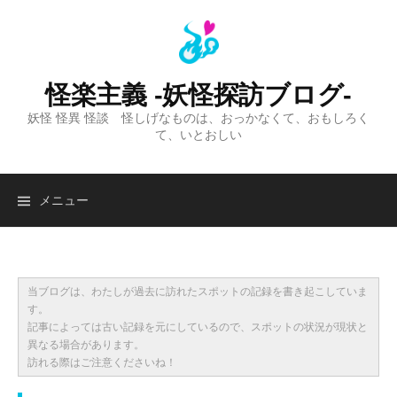
コ
ン
テ
ン
怪楽主義 -妖怪探訪ブログ-
ツ
妖怪 怪異 怪談 怪しげなものは、おっかなくて、おもしろく
へ
て、いとおしい
ス
キ
ッ
検
メニュー
プ
索:
当ブログは、わたしが過去に訪れたスポットの記録を書き起こしていま
す。
記事によっては古い記録を元にしているので、スポットの状況が現状と
異なる場合があります。
訪れる際はご注意くださいね！