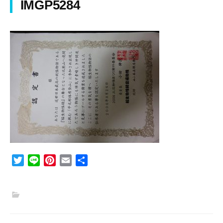
IMGP5284
T
L
P
E
共
w
i
i
m
有
i
n
n
a
t
e
t
i
t
e
l
e
r