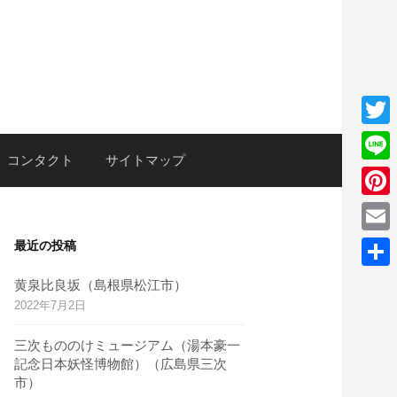
T
検
コンタクト
サイトマップ
w
L
i
i
P
索:
t
n
i
E
最近の投稿
t
e
n
m
e
共
黄泉比良坂（島根県松江市）
t
a
2022年7月2日
r
有
e
i
三次もののけミュージアム（湯本豪一
r
l
記念日本妖怪博物館）（広島県三次
e
市）