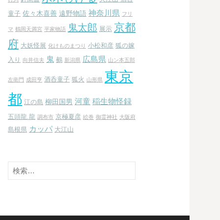
神奈川県
佐々木喜善
遠野物語
童子
フリ
京都
鬼太郎
展示
マ
鶴岡天満宮
平家物語
府
大妖怪展
小松和彦
狐の嫁
化けものまつり
鬼
広島県
入り
鵺
向井信夫
新潟県
山ン本五郎
東京
酒呑童子
狐火
左衛門
成田亨
山形県
都
河童
稲生物怪録
柳田国男
江の島
五頭龍.龍
京極夏彦
調布市
絵巻
御霊神社
大阪府
カッパ
島根県
大江山
検
索: