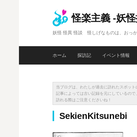
コ
ン
怪楽主義 -妖
テ
ン
妖怪 怪異 怪談 怪しげなものは、おっ
ツ
へ
ス
ホーム
探訪記
イベント情報
キ
ッ
プ
当ブログは、わたしが過去に訪れたスポット
記事によっては古い記録を元にしているので
訪れる際はご注意くださいね！
SekienKitsunebi