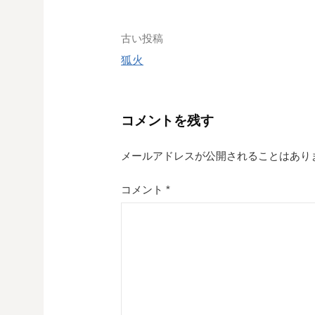
r
e
s
投
古い投稿
t
狐火
稿
ナ
コメントを残す
ビ
ゲ
メールアドレスが公開されることはあり
ー
コメント
*
シ
ョ
ン