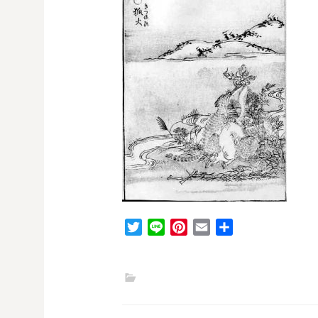
T
L
P
E
共
w
i
i
m
有
i
n
n
a
t
e
t
i
t
e
l
e
r