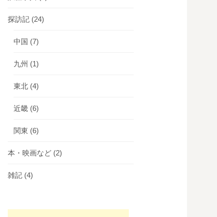
探訪記
(24)
中国
(7)
九州
(1)
東北
(4)
近畿
(6)
関東
(6)
本・映画など
(2)
雑記
(4)