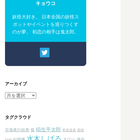
キョウコ
妖怪大好き。 日本全国の妖怪ス
ポットやイベントを巡りつくす
のが夢。 初恋の相手は鬼太郎。
アーカイブ
ア
ー
カ
イ
タグクラウド
ブ
稲生平太郎
百鬼夜行絵巻
狐
菅原道真
面掛
水木しげる
針聞書
大江山 酒呑
行列