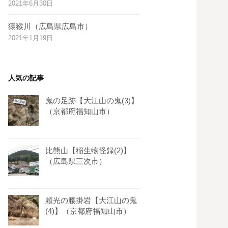
2021年6月30日
s
t
猿猴川（広島県広島市）
2021年1月19日
人気の記事
鬼の足跡【大江山の鬼(3)】
（京都府福知山市）
比熊山【稲生物怪録(2)】
（広島県三次市）
頼光の腰掛岩【大江山の鬼
(4)】（京都府福知山市）